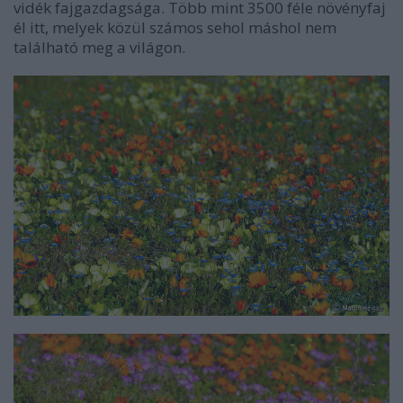
vidék fajgazdagsága. Több mint 3500 féle növényfaj
él itt, melyek közül számos sehol máshol nem
található meg a világon.