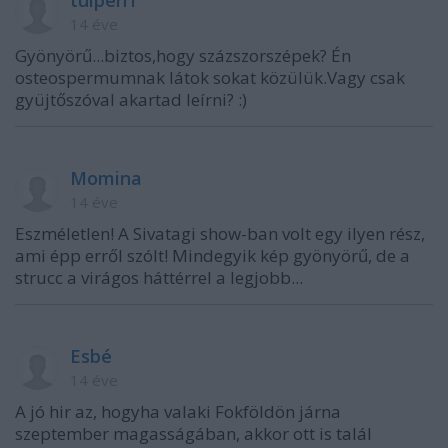
tulpen1
14 éve
Gyönyörű...biztos,hogy százszorszépek? Én
osteospermumnak látok sokat közülük.Vagy csak
gyüjtőszóval akartad leírni? :)
Momina
14 éve
Eszméletlen! A Sivatagi show-ban volt egy ilyen rész,
ami épp erről szólt! Mindegyik kép gyönyörű, de a
strucc a virágos háttérrel a legjobb...
Esbé
14 éve
A jó hir az, hogyha valaki Fokföldön járna
szeptember magasságában, akkor ott is talál