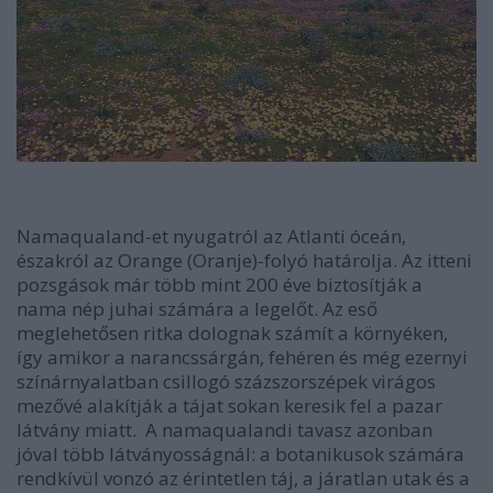
Namaqualand-et nyugatról az Atlanti óceán,
északról az Orange (Oranje)-folyó határolja. Az itteni
pozsgások már több mint 200 éve biztosítják a
nama nép juhai számára a legelőt. Az eső
meglehetősen ritka dolognak számít a környéken,
így amikor a narancssárgán, fehéren és még ezernyi
színárnyalatban csillogó százszorszépek virágos
mezővé alakítják a tájat sokan keresik fel a pazar
látvány miatt. A namaqualandi tavasz azonban
jóval több látványosságnál: a botanikusok számára
rendkívül vonzó az érintetlen táj, a járatlan utak és a