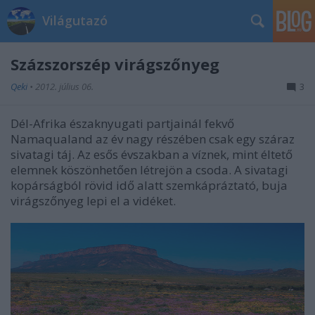
Világutazó
Százszorszép virágszőnyeg
Qeki
•
2012. július 06.
3
Dél-Afrika északnyugati partjainál fekvő
Namaqualand az év nagy részében csak egy száraz
sivatagi táj. Az esős évszakban a víznek, mint éltető
elemnek köszönhetően létrejön a csoda. A sivatagi
kopárságból rövid idő alatt szemkápráztató, buja
virágszőnyeg lepi el a vidéket.