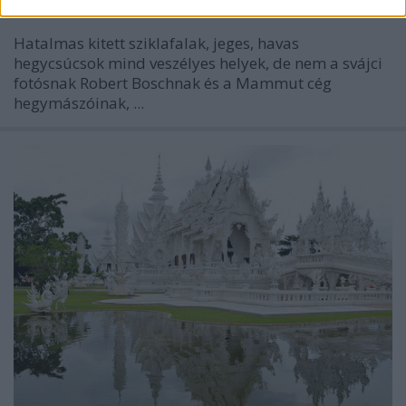
Hatalmas kitett sziklafalak, jeges, havas
hegycsúcsok mind veszélyes helyek, de nem a svájci
fotósnak Robert Boschnak és a Mammut cég
hegymászóinak, ...