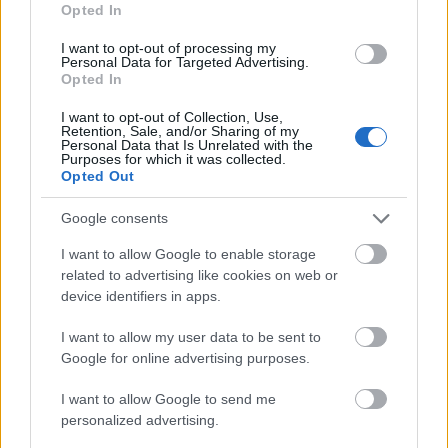
Opted In
I want to opt-out of processing my
Personal Data for Targeted Advertising.
Opted In
I want to opt-out of Collection, Use,
Retention, Sale, and/or Sharing of my
Personal Data that Is Unrelated with the
Purposes for which it was collected.
Opted Out
Google consents
I want to allow Google to enable storage
Felfedezésre váró helyek Ázsiában:
related to advertising like cookies on web or
device identifiers in apps.
Da Nang
I want to allow my user data to be sent to
Qeki
•
2014. október 18.
0
Google for online advertising purposes.
Hol?
Vietnám hosszú partszakának közepén.
I want to allow Google to send me
Mi van itt?
Fontos kikötőváros, és Vietnam középső,
personalized advertising.
kulturálisan gazdag részének kapuja.