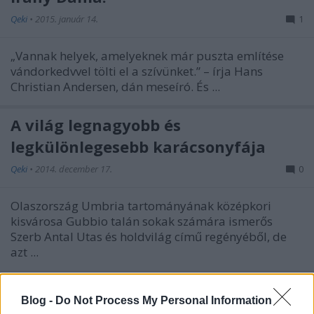
Qeki
•
2015. január 14.
1
„Vannak helyek, amelyeknek már puszta említése
vándorkedvvel tölti el a szívünket.” – írja Hans
Christian Andersen, dán meseíró. És ...
A világ legnagyobb és
legkülönlegesebb karácsonyfája
Qeki
•
2014. december 17.
0
Olaszország Umbria tartományának középkori
kisvárosa Gubbio talán sokak számára ismerős
Szerb Antal Utas és holdvilág című regényéből, de
azt ...
A világ 15 legszebb metróállomása
Blog -
Do Not Process My Personal Information
Qeki
•
2014. november 08.
0