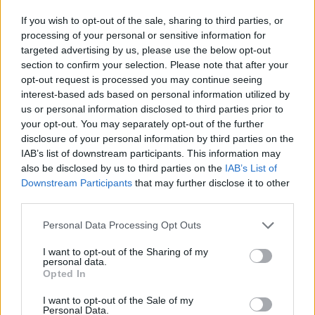
If you wish to opt-out of the sale, sharing to third parties, or
Metró - föld alatti világ - szemét, zaj, tömeg - az első
processing of your personal or sensitive information for
dolgok, amik eszünkbe jutnak a metró szó hallatán.
targeted advertising by us, please use the below opt-out
Az építészet semmikép sem. Van ...
section to confirm your selection. Please note that after your
opt-out request is processed you may continue seeing
interest-based ads based on personal information utilized by
Sírkertek a nagyvilágban
us or personal information disclosed to third parties prior to
your opt-out. You may separately opt-out of the further
Qeki
•
2014. november 01.
0
disclosure of your personal information by third parties on the
IAB’s list of downstream participants. This information may
Köröttem mindenütt békés keresztek
also be disclosed by us to third parties on the
IAB’s List of
S mély nyugalom beszédes csöndje hallgat.
Downstream Participants
that may further disclose it to other
Mely minden bölcsességnél igazabb.
third parties.
Please note that this website/app uses one or more Google
Personal Data Processing Opt Outs
Juhász Gyula
services and may gather and store information including but
not limited to your visit or usage behaviour. You may click to
I want to opt-out of the Sharing of my
Fiumei ...
personal data.
grant or deny consent to Google and its third-party tags to
Opted In
use your data for below specified purposes in below Google
consent section.
I want to opt-out of the Sale of my
Personal Data.