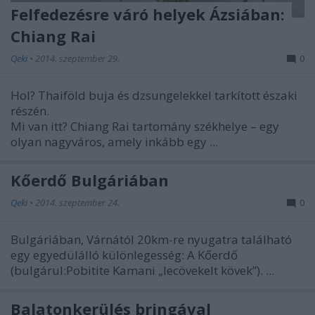
Felfedezésre váró helyek Ázsiában:
Chiang Rai
Qeki
•
2014. szeptember 29.
0
Hol?
Thaiföld buja és dzsungelekkel tarkított északi
részén.
Mi van itt?
Chiang Rai tartomány székhelye – egy
olyan nagyváros, amely inkább egy ...
Kőerdő Bulgáriában
Qeki
•
2014. szeptember 24.
0
Bulgáriában, Várnától 20km-re nyugatra található
egy egyedülálló különlegesség: A Kőerdő
(bulgárul:Pobitite Kamani „lecövekelt kövek”). ...
Balatonkerülés bringával