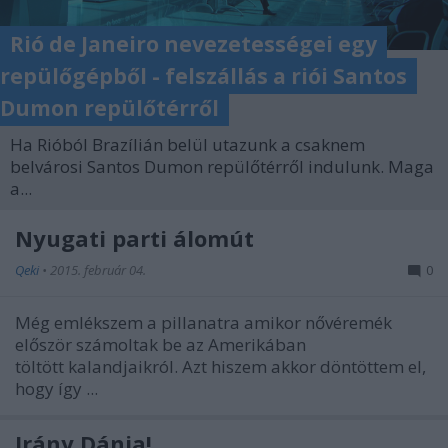
Rió de Janeiro nevezetességei egy
repülőgépből - felszállás a riói Santos
Dumon repülőtérről
Ha Rióból Brazílián belül utazunk a csaknem
belvárosi Santos Dumon repülőtérről indulunk. Maga
a...
Nyugati parti álomút
Qeki
•
2015. február 04.
0
Még emlékszem a pillanatra amikor nővéremék
először számoltak be az Amerikában
töltött kalandjaikról. Azt hiszem akkor döntöttem el,
hogy így ...
Irány Dánia!